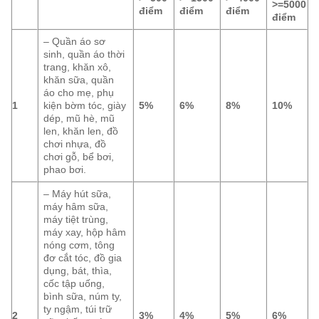
>=5000
điểm
điểm
điểm
điểm
– Quần áo sơ
sinh, quần áo thời
trang, khăn xô,
khăn sữa, quần
áo cho mẹ, phụ
1
kiện bờm tóc, giày
5%
6%
8%
10%
dép, mũ hè, mũ
len, khăn len, đồ
chơi nhựa, đồ
chơi gỗ, bể bơi,
phao bơi.
– Máy hút sữa,
máy hâm sữa,
máy tiệt trùng,
máy xay, hộp hâm
nóng cơm, tông
đơ cắt tóc, đồ gia
dụng, bát, thìa,
cốc tập uống,
bình sữa, núm ty,
ty ngậm, túi trữ
2
3%
4%
5%
6%