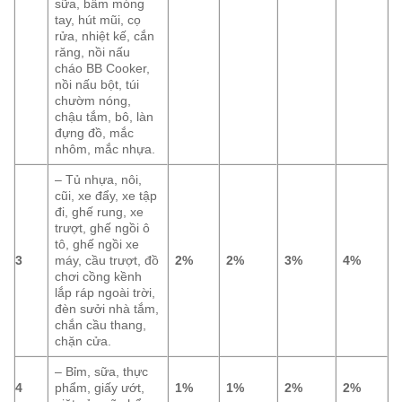
sữa, bấm móng
tay, hút mũi, cọ
rửa, nhiệt kế, cắn
răng, nồi nấu
cháo BB Cooker,
nồi nấu bột, túi
chườm nóng,
chậu tắm, bô, làn
đựng đồ, mắc
nhôm, mắc nhựa.
– Tủ nhựa, nôi,
cũi, xe đẩy, xe tập
đi, ghế rung, xe
trượt, ghế ngồi ô
tô, ghế ngồi xe
3
máy, cầu trượt, đồ
2%
2%
3%
4%
chơi cồng kềnh
lắp ráp ngoài trời,
đèn sưởi nhà tắm,
chắn cầu thang,
chặn cửa.
– Bỉm, sữa, thực
4
phẩm, giấy ướt,
1%
1%
2%
2%