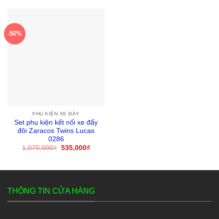
-50%
PHỤ KIỆN XE ĐẨY
Set phụ kiện kết nối xe đẩy
đôi Zaracos Twins Lucas
0286
1,070,000
₫
Giá
535,000
₫
Giá
gốc
hiện
là:
tại
1,070,000₫.
là:
535,000₫.
THÔNG TIN CỬA HÀNG