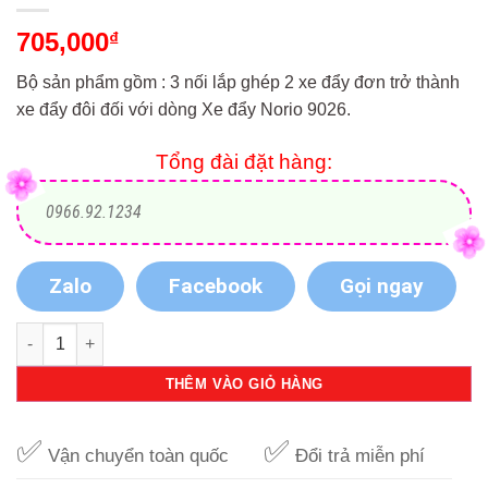
705,000
₫
Bộ sản phẩm gồm : 3 nối lắp ghép 2 xe đẩy đơn trở thành
xe đẩy đôi đối với dòng Xe đẩy Norio 9026.
Tổng đài đặt hàng:
0966.92.1234
Zalo
Facebook
Gọi ngay
1 bộ phụ kiện lắp ghép 2 xe đẩy đơn trở thành xe đẩy đôi đối
THÊM VÀO GIỎ HÀNG
✅
✅
Vận chuyển toàn quốc
Đổi trả miễn phí