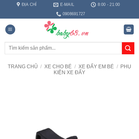
Bỏ
ĐỊA CHỈ
E-MAIL
8:00 - 21:00
qua
0908691727
nội
dung
Tìm
kiếm:
TRANG CHỦ
/
XE CHO BÉ
/
XE ĐẨY EM BÉ
/
PHỤ
KIỆN XE ĐẨY