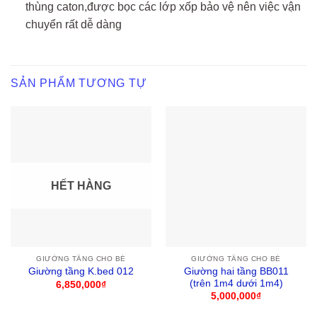
thùng caton,được bọc các lớp xốp bảo vệ nên việc vận
chuyển rất dễ dàng
SẢN PHẨM TƯƠNG TỰ
HẾT HÀNG
GIƯỜNG TẦNG CHO BÉ
GIƯỜNG TẦNG CHO BÉ
Giường hai tầng BB011
Giường tầng K.bed 012
(trên 1m4 dưới 1m4)
6,850,000
₫
5,000,000
₫