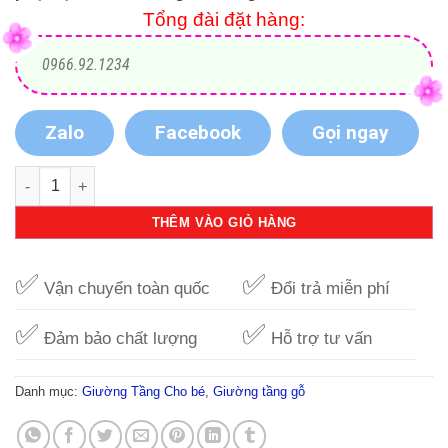
Tổng đài đặt hàng:
0966.92.1234
Zalo
Facebook
Gọi ngay
Giường tầng xuất Nhật kèm hộc sách số lượng
THÊM VÀO GIỎ HÀNG
✅
✅
Vận chuyển toàn quốc
Đổi trả miễn phí
✅
✅
Đảm bảo chất lượng
Hỗ trợ tư vấn
Danh mục:
Giường Tầng Cho bé
,
Giường tầng gỗ