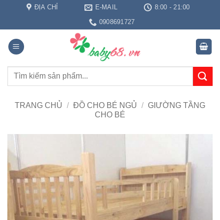
Bỏ
ĐỊA CHỈ
E-MAIL
8:00 - 21:00
qua
0908691727
nội
dung
Tìm
kiếm:
TRANG CHỦ
/
ĐỒ CHO BÉ NGỦ
/
GIƯỜNG TẦNG
CHO BÉ