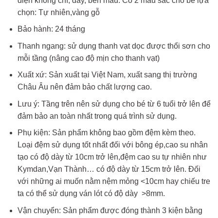
điện không chì, dày, bền màu. Có 2 màu sắc cho bé lựa
chọn: Tự nhiên,vàng gỗ
Bảo hành: 24 tháng
Thanh ngang: sử dụng thanh vạt dọc được thổi sơn cho
mỗi tầng (nâng cao độ mịn cho thanh vạt)
Xuất xứ: Sản xuất tại Việt Nam, xuất sang thị trường
Châu Âu nên đảm bảo chất lượng cao.
Lưu ý: Tầng trên nên sử dụng cho bé từ 6 tuổi trở lên để
đảm bảo an toàn nhất trong quá trình sử dụng.
Phụ kiện: Sản phẩm không bao gồm đệm kèm theo.
Loại đệm sử dụng tốt nhất đối với bông ép,cao su nhân
tạo có độ dày từ 10cm trở lên,đệm cao su tự nhiên như
Kymdan,Vạn Thành… có độ dày từ 15cm trở lên. Đối
với những ai muốn nằm nệm mỏng <10cm hay chiếu tre
ta có thể sử dụng ván lót có độ dày >8mm.
Vận chuyển: Sản phẩm được đóng thành 3 kiện bằng