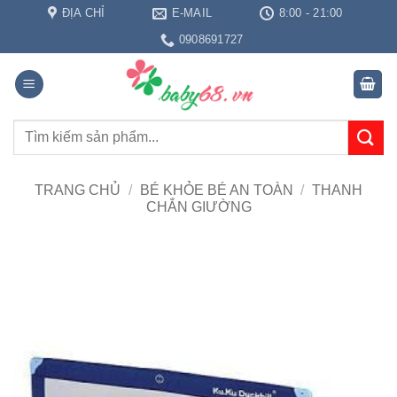
Bỏ
ĐỊA CHỈ
E-MAIL
8:00 - 21:00
qua
0908691727
nội
dung
Tìm
kiếm:
TRANG CHỦ
/
BÉ KHỎE BÉ AN TOÀN
/
THANH
CHẮN GIƯỜNG