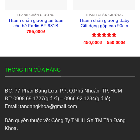
THANH CHẮN GIƯỜNG
THANH CHẮN GIƯỜNG
Thanh chắn giường an toàn
Thanh chắn giường Baby
cho bé Farlin BF-931B
Gift dạng gập cao 90cm
795,000
₫
Được xếp
450,000
₫
–
550,000
₫
Khoản
giá:
hạng
5
5
từ
sao
450,00
đến
550,00
THÔNG TIN CỬA HÀNG
ĐC: 77 Phan Đăng Lưu, P.7, Q.Phú Nhuận, TP. HCM
ĐT: 0908 69 1727(giá sỉ) – 0966 92 1234(giá lẻ)
Email: tandangkhoa@gmail.com
Bản quyền thuộc về: Công Ty TNHH SX TM Tân Đăng
Khoa.