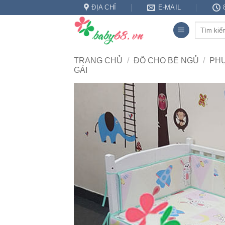
Bỏ
ĐỊA CHỈ
E-MAIL
qua
Tìm
nội
kiếm:
dung
TRANG CHỦ
/
ĐỒ CHO BÉ NGỦ
/
PHỤ
GÁI