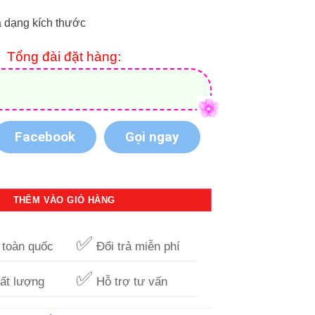
a dạng kích thước
Tổng đài đặt hàng:
Facebook
Gọi ngay
trắng 53x94cm số lượng
THÊM VÀO GIỎ HÀNG
✅
toàn quốc
Đổi trả miễn phí
✅
ất lượng
Hỗ trợ tư vấn