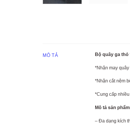
Bộ quây ga thỏ
MÔ TẢ
*Nhận may quây 
*Nhận cắt nệm bô
*Cung cấp nhiều 
Mô tả sản phẩm
– Đa dạng kích t