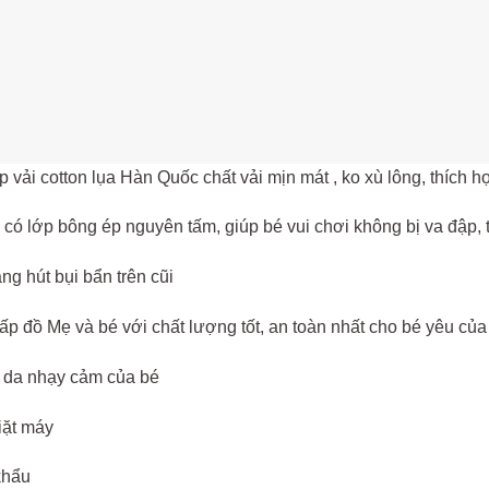
p vải cotton lụa Hàn Quốc chất vải mịn mát , ko xù lông, thích 
 có lớp bông ép nguyên tấm, giúp bé vui chơi không bị va đập, t
ng hút bụi bẩn trên cũi
p đồ Mẹ và bé với chất lượng tốt, an toàn nhất cho bé yêu của
n da nhạy cảm của bé
iặt máy
khẩu