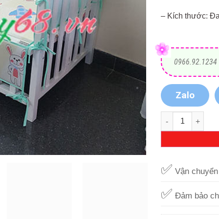
– Kích thước: Đ
0966.92.1234
Zalo
Bộ quây ga thỏ 
✅
Vận chuyển 
✅
Đảm bảo ch