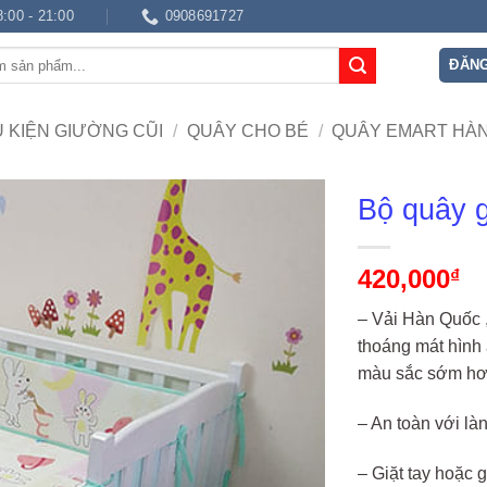
8:00 - 21:00
0908691727
ĐĂNG
 KIỆN GIƯỜNG CŨI
/
QUÂY CHO BÉ
/
QUÂY EMART HÀ
Bộ quây 
420,000
₫
– Vải Hàn Quốc ,
thoáng mát hình 
màu sắc sớm h
– An toàn với là
– Giặt tay hoặc 