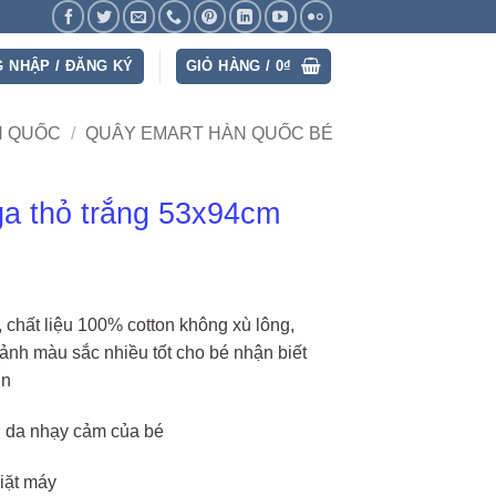
 NHẬP / ĐĂNG KÝ
GIỎ HÀNG /
0
₫
N QUỐC
/
QUÂY EMART HÀN QUỐC BÉ
ga thỏ trắng 53x94cm
 chất liệu 100% cotton không xù lông,
ảnh màu sắc nhiều tốt cho bé nhận biết
ơn
n da nhạy cảm của bé
giặt máy