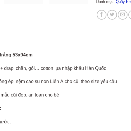
Danh mục:
Quây Em
 trắng 53x94cm
+ drap, chăn, gối… cotton lụa nhập khẩu Hàn Quốc
ng ép, nệm cao su non Liên Á cho cũi theo size yêu cầu
mẫu cũi đẹp, an toàn cho bé
:
hước: