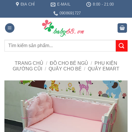
Bỏ
ĐỊA CHỈ
E-MAIL
8:00 - 21:00
qua
0908691727
nội
dung
Tìm
kiếm:
TRANG CHỦ
/
ĐỒ CHO BÉ NGỦ
/
PHỤ KIỆN
GIƯỜNG CŨI
/
QUÂY CHO BÉ
/
QUÂY EMART