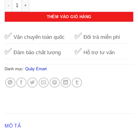
Bộ quây nhồi bông 1 đầu hồng dâu số lượng
THÊM VÀO GIỎ HÀNG
✅
✅
Vận chuyển toàn quốc
Đổi trả miễn phí
✅
✅
Đảm bảo chất lượng
Hỗ trợ tư vấn
Danh mục:
Quây Emart
MÔ TẢ