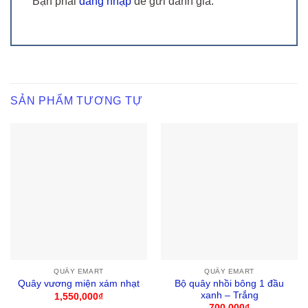
Bạn phải
đăng nhập
để gửi đánh giá.
SẢN PHẨM TƯƠNG TỰ
QUÂY EMART
QUÂY EMART
Bộ quây nhồi bông 1 đầu
Quây vương miện xám nhạt
xanh – Trắng
1,550,000
₫
700,000
₫