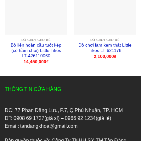
ĐỒ CHƠI CHO BÉ
ĐỒ CHƠI CHO BÉ
Bộ liên hoàn cầu tuột kép
Đồ chơi làm kem thật Little
(có hầm chui) Little Tikes
Tikes LT-621178
LT-426110060
2,100,000
₫
14,450,000
₫
THÔNG TIN CỬA HÀNG
ĐC: 77 Phan Đăng Lưu, P.7, Q.Phú Nhuận, TP. HCM
ĐT: 0908 69 1727(giá sỉ) – 0966 92 1234(giá lẻ)
Email: tandangkhoa@gmail.com
Bản quyền thuộc về: Công Ty TNHH SX TM Tân Đăng