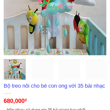
Bộ treo nôi cho bé con ong với 35 bài nhạc
680,000
₫
– Hộp nhạc: sử dụng pin 35 bài piano hay nhất,