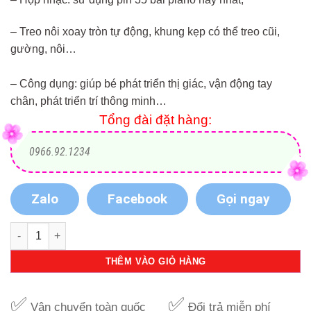
– Treo nôi xoay tròn tự động, khung kẹp có thể treo cũi,
gường, nôi…
– Công dụng: giúp bé phát triển thị giác, vận động tay
chân, phát triển trí thông minh…
Tổng đài đặt hàng:
0966.92.1234
Zalo
Facebook
Gọi ngay
Bộ treo nôi cho bé con ong với 35 bài nhạc số lượng
THÊM VÀO GIỎ HÀNG
✅
✅
Vận chuyển toàn quốc
Đổi trả miễn phí