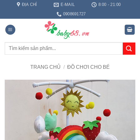
Bỏ
ĐỊA CHỈ
E-MAIL
8:00 - 21:00
qua
0908691727
nội
dung
Tìm
kiếm:
TRANG CHỦ
/
ĐỒ CHƠI CHO BÉ