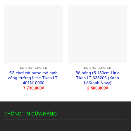
ĐỒ CHƠI CHO BÉ
ĐỒ CHƠI CHO BÉ
Đồ chơi cát nước mô hình
Bộ bóng rổ 180cm Little
công trường Little Tikes LT-
Tikes LT-638206 (Xanh
401N10060
Lá/Xanh Navy)
7,730,000
₫
2,500,000
₫
THÔNG TIN CỬA HÀNG