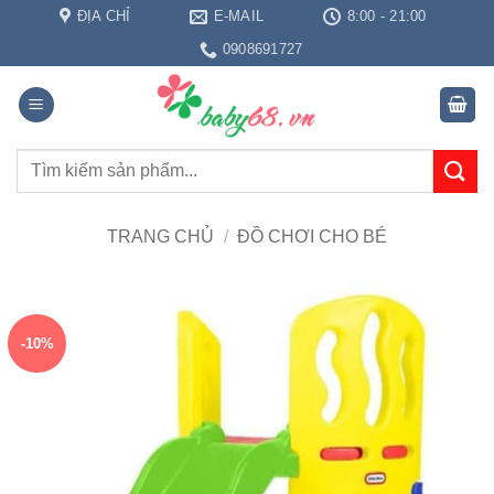
Bỏ
ĐỊA CHỈ
E-MAIL
8:00 - 21:00
qua
0908691727
nội
dung
Tìm
kiếm:
TRANG CHỦ
/
ĐỒ CHƠI CHO BÉ
-10%