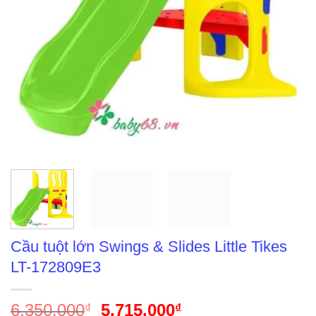
Cầu tuột lớn Swings & Slides Little Tikes
LT-172809E3
6,350,000
Giá
5,715,000
Giá
₫
₫