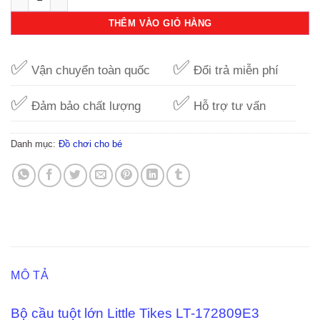
THÊM VÀO GIỎ HÀNG
✅
✅
Vận chuyển toàn quốc
Đổi trả miễn phí
✅
✅
Đảm bảo chất lượng
Hỗ trợ tư vấn
Danh mục:
Đồ chơi cho bé
MÔ TẢ
Bộ cầu tuột lớn Little Tikes LT-172809E3