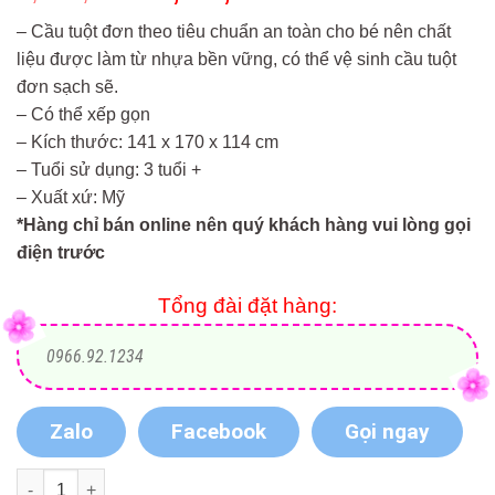
gốc
hiện
– Cầu tuột đơn theo tiêu chuẩn an toàn cho bé nên chất
là:
tại
liệu được làm từ nhựa bền vững, có thể vệ sinh cầu tuột
6,350,000₫.
là:
đơn sạch sẽ.
5,715,000₫.
– Có thể xếp gọn
– Kích thước: 141 x 170 x 114 cm
– Tuổi sử dụng: 3 tuổi +
– Xuất xứ: Mỹ
*Hàng chỉ bán online nên quý khách hàng vui lòng gọi
điện trước
Tổng đài đặt hàng:
0966.92.1234
Zalo
Facebook
Gọi ngay
Cầu tuột lớn Swings & Slides Little Tikes LT-172809E3 số lượn