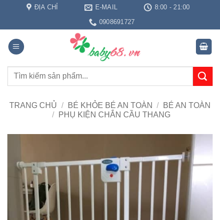
Bỏ
ĐỊA CHỈ
E-MAIL
8:00 - 21:00
qua
0908691727
nội
dung
Tìm
kiếm:
TRANG CHỦ
/
BÉ KHỎE BÉ AN TOÀN
/
BÉ AN TOÀN
/
PHỤ KIỆN CHẮN CẦU THANG