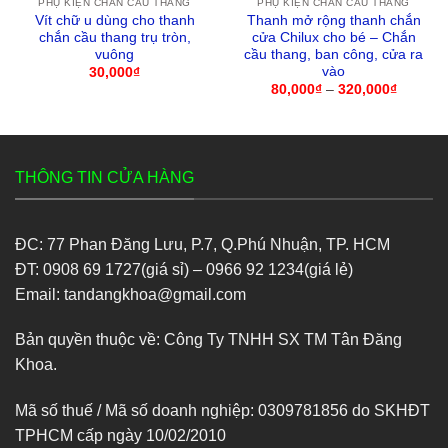
PHỤ KIỆN CHẮN CẦU THANG
PHỤ KIỆN CHẮN CẦU THANG
Vít chữ u dùng cho thanh
Thanh mở rộng thanh chắn
chắn cầu thang trụ tròn,
cửa Chilux cho bé – Chắn
vuông
cầu thang, ban công, cửa ra
vào
30,000
₫
80,000
₫
–
320,000
₫
Khoảng
giá:
từ
80,000₫
đến
320,00
THÔNG TIN CỬA HÀNG
ĐC: 77 Phan Đăng Lưu, P.7, Q.Phú Nhuận, TP. HCM
ĐT: 0908 69 1727(giá sỉ) – 0966 92 1234(giá lẻ)
Email: tandangkhoa@gmail.com
Bản quyền thuộc về: Công Ty TNHH SX TM Tân Đăng
Khoa.
Mã số thuế / Mã số doanh nghiệp: 0309781856 do SKHĐT
TPHCM cấp ngày 10/02/2010