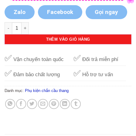
Zalo
Facebook
Gọi ngay
Chắn cửa an toàn không cần khoan tường Lucky Baby SG-03 
THÊM VÀO GIỎ HÀNG
✅
✅
Vận chuyển toàn quốc
Đổi trả miễn phí
✅
✅
Đảm bảo chất lượng
Hỗ trợ tư vấn
Danh mục:
Phụ kiện chắn cầu thang