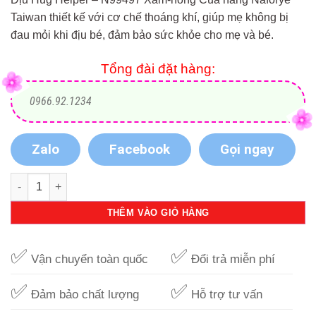
Taiwan thiết kế với cơ chế thoáng khí, giúp mẹ không bị
đau mỏi khi địu bé, đảm bảo sức khỏe cho mẹ và bé.
Tổng đài đặt hàng:
0966.92.1234
Zalo
Facebook
Gọi ngay
Địu Hug Helper - N99497 Xám-hồng số lượng
THÊM VÀO GIỎ HÀNG
✅
✅
Vận chuyển toàn quốc
Đổi trả miễn phí
✅
✅
Đảm bảo chất lượng
Hỗ trợ tư vấn