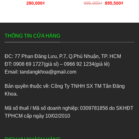
280,000
₫
995,000
₫
Giá
895,500
₫
Giá
gốc
hiện
là:
tại
995,000₫.
là:
895,500
THÔNG TIN CỬA HÀNG
ĐC: 77 Phan Đăng Lưu, P.7, Q.Phú Nhuận, TP. HCM
ĐT: 0908 69 1727(giá sỉ) – 0966 92 1234(giá lẻ)
Email: tandangkhoa@gmail.com
Bản quyền thuộc về: Công Ty TNHH SX TM Tân Đăng
Khoa.
Mã số thuế / Mã số doanh nghiệp: 0309781856 do SKHĐT
TPHCM cấp ngày 10/02/2010