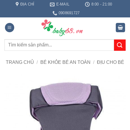
Bỏ
ĐỊA CHỈ
E-MAIL
8:00 - 21:00
qua
0908691727
nội
dung
Tìm
kiếm:
TRANG CHỦ
/
BÉ KHỎE BÉ AN TOÀN
/
ĐỊU CHO BÉ