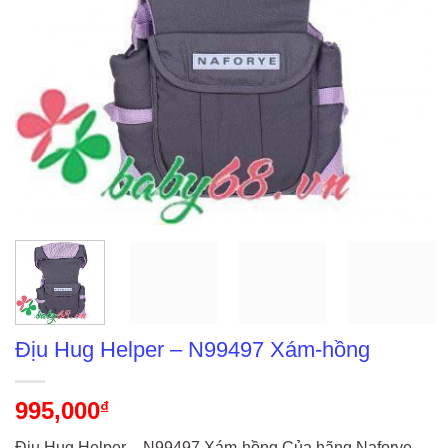
Địu Hug Helper – N99497 Xám-hồng
995,000
₫
Địu Hug Helper – N99497 Xám-hồng Của hãng Naforye