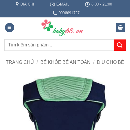
Bỏ
ĐỊA CHỈ
E-MAIL
8:00 - 21:00
qua
0908691727
nội
dung
Tìm
kiếm:
TRANG CHỦ
/
BÉ KHỎE BÉ AN TOÀN
/
ĐỊU CHO BÉ