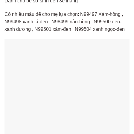
Dành cho bé sơ sinh đến 30 tháng
Có nhiều màu để cho mẹ lựa chọn: N99497 Xám-hồng ,
N99498 xanh lá-đen , N98499 nâu-hồng , N99500 đen-
xanh dương , N99501 xám-đen , N99504 xanh ngọc-đen