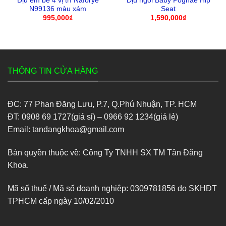
Địu em bé 4 vị trí Naforye
Địu ngồi Baby Pognae Hip
N99136 màu xám
Seat
995,000
₫
1,590,000
₫
THÔNG TIN CỬA HÀNG
ĐC: 77 Phan Đăng Lưu, P.7, Q.Phú Nhuận, TP. HCM
ĐT: 0908 69 1727(giá sỉ) – 0966 92 1234(giá lẻ)
Email: tandangkhoa@gmail.com
Bản quyền thuộc về: Công Ty TNHH SX TM Tân Đăng
Khoa.
Mã số thuế / Mã số doanh nghiệp: 0309781856 do SKHĐT
TPHCM cấp ngày 10/02/2010