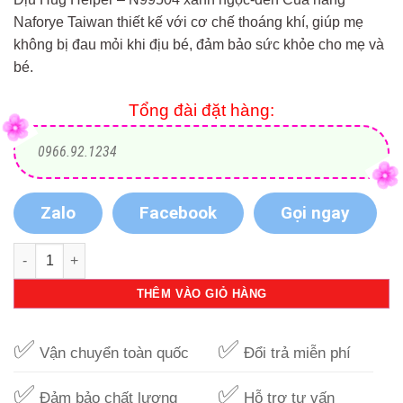
Naforye Taiwan thiết kế với cơ chế thoáng khí, giúp mẹ
không bị đau mỏi khi địu bé, đảm bảo sức khỏe cho mẹ và
bé.
Tổng đài đặt hàng:
0966.92.1234
Zalo
Facebook
Gọi ngay
Địu Hug Helper - N99504 xanh ngọc-đen số lượng
THÊM VÀO GIỎ HÀNG
✅
✅
Vận chuyển toàn quốc
Đổi trả miễn phí
✅
✅
Đảm bảo chất lượng
Hỗ trợ tư vấn