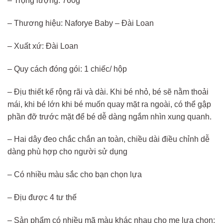
– Trọng lượng: 760g
– Thương hiệu: Naforye Baby – Đài Loan
– Xuất xứ: Đài Loan
– Quy cách đóng gói: 1 chiếc/ hộp
– Địu thiết kế rộng rãi và dài. Khi bé nhỏ, bé sẽ nằm thoải
mái, khi bé lớn khi bé muốn quay mặt ra ngoài, có thể gập
phần đỡ trước mặt để bé dễ dàng ngắm nhìn xung quanh.
– Hai dây đeo chắc chắn an toàn, chiều dài điều chỉnh dễ
dàng phù hợp cho người sử dụng
– Có nhiều màu sắc cho bạn chọn lựa
– Địu được 4 tư thế
– Sản phẩm có nhiều mã màu khác nhau cho mẹ lựa chọn: