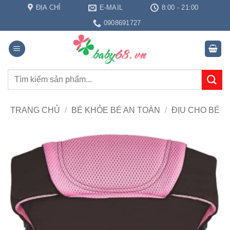
Bỏ
ĐỊA CHỈ
E-MAIL
8:00 - 21:00
qua
0908691727
nội
dung
Tìm
kiếm:
TRANG CHỦ
/
BÉ KHỎE BÉ AN TOÀN
/
ĐỊU CHO BÉ