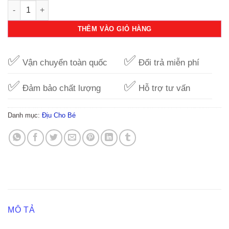
Địu em bé Naforye màu nâu (4 tư thế) số lượng
THÊM VÀO GIỎ HÀNG
✅
✅
Vận chuyển toàn quốc
Đổi trả miễn phí
✅
✅
Đảm bảo chất lượng
Hỗ trợ tư vấn
Danh mục:
Địu Cho Bé
MÔ TẢ