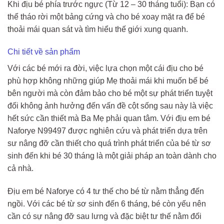
Khi địu bé phía trước ngực (Từ 12 – 30 tháng tuổi): Bạn có
thể tháo rời một bảng cứng và cho bé xoay mặt ra để bé
thoải mái quan sát và tìm hiểu thế giới xung quanh.
Chi tiết về sản phẩm
Với các bé mới ra đời, việc lựa chọn một cái địu cho bé
phù hợp không những giúp Mẹ thoải mái khi muốn bế bé
bên người mà còn đảm bảo cho bé một sự phát triển tuyệt
đối không ảnh hưởng đến vấn đề cột sống sau này là việc
hết sức cần thiết mà Ba Mẹ phải quan tâm. Với địu em bé
Naforye N99497 được nghiên cứu và phát triển dựa trên
sư nâng đỡ cần thiết cho quá trình phát triển của bé từ sơ
sinh đến khi bé 30 tháng là một giải pháp an toàn dành cho
cả nhà.
Địu em bé Naforye có 4 tư thế cho bé từ nằm thẳng đến
ngồi. Với các bé từ sơ sinh đến 6 tháng, bé còn yếu nên
cần có sự nâng đỡ sau lưng và đặc biệt tư thế nằm đối