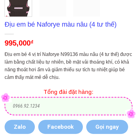
Địu em bé Naforye màu nâu (4 tư thế)
995,000
₫
Địu em bé 4 vị trí Naforye N99136 màu nâu (4 tư thế) được
làm bằng chất liệu tự nhiên, bề mặt vải thoáng khí, có khả
năng thoát hơi ẩm và giảm thiểu sự tích tụ nhiệt giúp bé
cảm thấy mát mẻ dễ chịu.
Tổng đài đặt hàng:
0966.92.1234
Zalo
Facebook
Gọi ngay