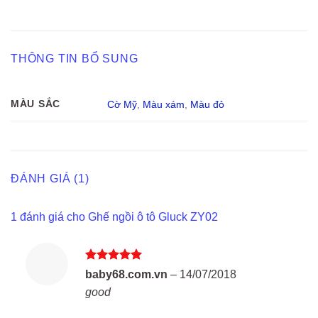
THÔNG TIN BỔ SUNG
MÀU SẮC
Cờ Mỹ
,
Màu xám
,
Màu đỏ
ĐÁNH GIÁ (1)
1 đánh giá cho
Ghế ngồi ô tô Gluck ZY02
Được xếp
baby68.com.vn
–
14/07/2018
hạng
5
5
good
sao