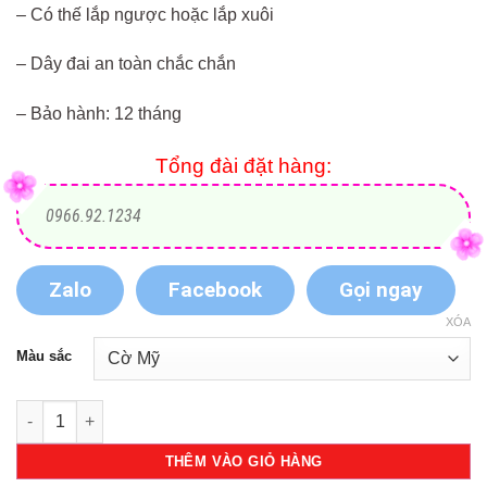
– Có thế lắp ngược hoặc lắp xuôi
– Dây đai an toàn chắc chắn
– Bảo hành: 12 tháng
Tổng đài đặt hàng:
0966.92.1234
Zalo
Facebook
Gọi ngay
XÓA
Màu sắc
Ghế ngồi ô tô Gluck ZY02 số lượng
THÊM VÀO GIỎ HÀNG