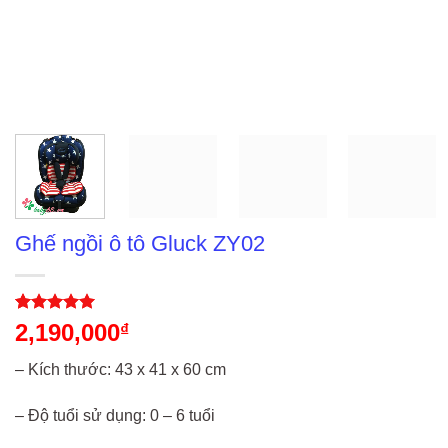
Ghế ngồi ô tô Gluck ZY02
5
1
trên 5
2,190,000
₫
dựa trên
đánh giá
– Kích thước: 43 x 41 x 60 cm
– Độ tuổi sử dụng: 0 – 6 tuổi