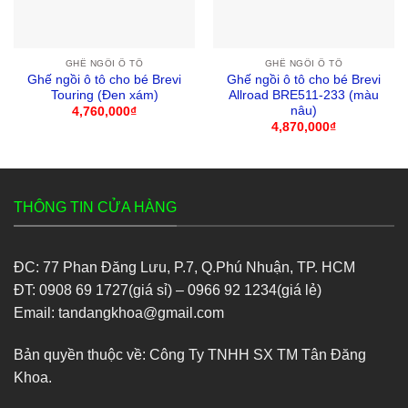
GHẾ NGỒI Ô TÔ
GHẾ NGỒI Ô TÔ
Ghế ngồi ô tô cho bé Brevi
Ghế ngồi ô tô cho bé Brevi
Touring (Đen xám)
Allroad BRE511-233 (màu
nâu)
4,760,000
₫
4,870,000
₫
THÔNG TIN CỬA HÀNG
ĐC: 77 Phan Đăng Lưu, P.7, Q.Phú Nhuận, TP. HCM
ĐT: 0908 69 1727(giá sỉ) – 0966 92 1234(giá lẻ)
Email: tandangkhoa@gmail.com
Bản quyền thuộc về: Công Ty TNHH SX TM Tân Đăng
Khoa.