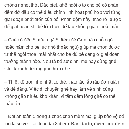
chống nghẹt thở. Đặc biệt, ghế ngồi ô tô cho bé có phần
đệm đỡ đầu có thể điều chỉnh linh hoạt phù hợp với từng
giai đoạn phát triển của bé. Phần đệm này tháo rời được
để giặt hoặc khi bé lớn hơn để tạo không gian thoải mái.
– Ghế có đến 5 mức ngả 5 điểm để đảm bảo chỗ ngồi
hoặc nằm cho bé lúc nhỏ (hoặc ngủ) giúp mẹ chọn đươc
tư thế ngồi thoải mái nhất cho bé dù bé đang ở giai đoạn
trưởng thành nào. Nếu là bé sơ sinh, mẹ hãy dùng ghế
Gluck xanh dương phù hợp nhé.
– Thiết kế gọn nhẹ nhất có thể, thao tác lắp ráp đơn giản
và dễ dàng. Việc di chuyển ghế hay làm vệ sinh cũng
không gặp nhiều khó khăn, vì tấm đệm lòng ghế có thể
tháo rời.
– Đai an toàn 5 trong 1 chắc chắn mềm mại giúp bảo vệ bé
tối đa so với các loại đai 3 điểm. Bản đai to, được bọc đệm