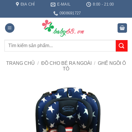
Bỏ
ĐỊA CHỈ
E-MAIL
8:00 - 21:00
qua
0908691727
nội
dung
Tìm
kiếm:
TRANG CHỦ
/
ĐỒ CHO BÉ RA NGOÀI
/
GHẾ NGỒI Ô
TÔ