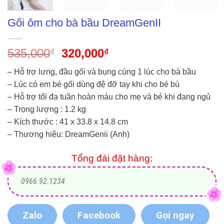
Gối ôm cho bà bầu DreamGenII
535,000
Giá
320,000
Giá
₫
₫
gốc
hiện
– Hỗ trợ lưng, đầu gối và bụng cùng 1 lúc cho bà bầu
là:
tại
– Lúc có em bé gối dùng đệ đỡ tay khi cho bé bú
535,000₫.
là:
– Hỗ trợ tối đa tuần hoàn máu cho mẹ và bé khi đang ngủ
320,000₫.
– Trọng lượng : 1.2 kg
– Kích thước : 41 x 33.8 x 14.8 cm
– Thương hiệu: DreamGenii (Anh)
Tổng đài đặt hàng:
0966.92.1234
Zalo
Facebook
Gọi ngay