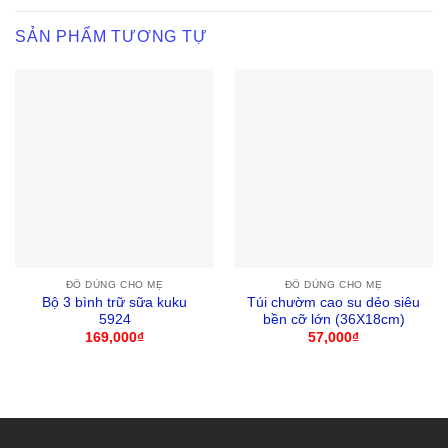
SẢN PHẨM TƯƠNG TỰ
ĐỒ DÙNG CHO MẸ
ĐỒ DÙNG CHO MẸ
Bộ 3 bình trữ sữa kuku
Túi chườm cao su dẻo siêu
5924
bền cỡ lớn (36X18cm)
169,000
₫
57,000
₫