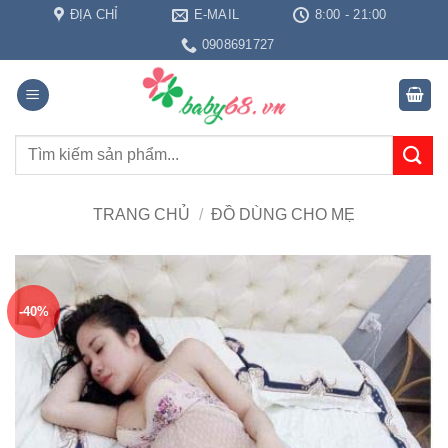
Bỏ
ĐỊA CHỈ
E-MAIL
8:00 - 21:00
qua
0908691727
nội
dung
Tìm
kiếm:
TRANG CHỦ
/
ĐỒ DÙNG CHO MẸ
-40%