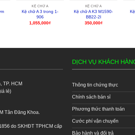
KỆ CHỮ A
KỆ CHỮ A
ym
Kệ chữ A 3 trong 1-
Kệ chữ A K3 M1590-
Kệ
906
BB22-2I
1,055,000
₫
350,000
₫
DỊCH VỤ KHÁCH HÀN
n, TP. HCM
Thông tin chứng thực
iá lẻ)
Chính sách bán sỉ
Phương thức thanh toán
TM Tân Đăng Khoa.
Cước phí vận chuyển
9781856 do SKHĐT TPHCM cấp
Bảo hành và đổi trả