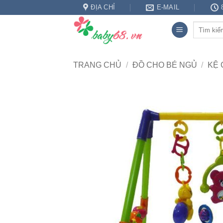
Bỏ
ĐỊA CHỈ
E-MAIL
qua
Tìm
nội
kiếm:
dung
TRANG CHỦ
/
ĐỒ CHO BÉ NGỦ
/
KỆ 