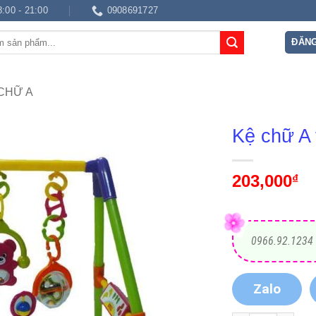
8:00 - 21:00
0908691727
ĐĂNG
CHỮ A
Kệ chữ A
203,000
₫
0966.92.1234
Zalo