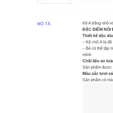
Kệ A trắng nhỏ v
MÔ TẢ
ĐẶC ĐIỂM NỔI
Thiết kế độc đá
– Kệ chữ A là đồ
– Bé có thể tập 
mình
Chất liệu an toà
Sản phẩm được là
Màu sắc tươi s
Sản phẩm có màu s