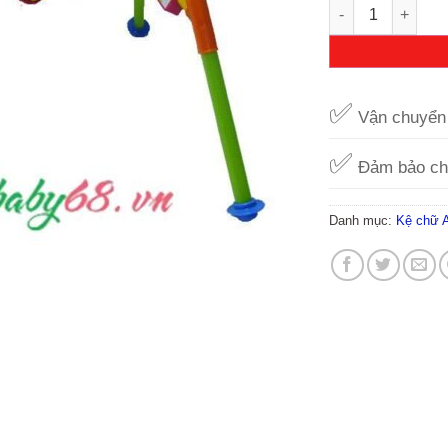
Kệ chữ A trắng 8
✅
Vận chuyển 
✅
Đảm bảo ch
Danh mục:
Kệ chữ 