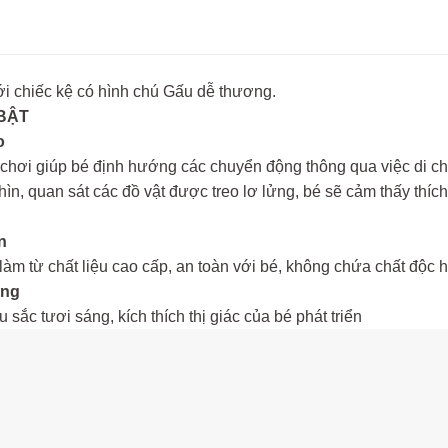
ới chiếc kệ có hình chú Gấu dễ thương.
 BẬT
o
 chơi giúp bé định hướng các chuyển động thông qua việc di chu
nhìn, quan sát các đồ vật được treo lơ lửng, bé sẽ cảm thấy thí
n
m từ chất liệu cao cấp, an toàn với bé, không chứa chất độc h
áng
ắc tươi sáng, kích thích thị giác của bé phát triển