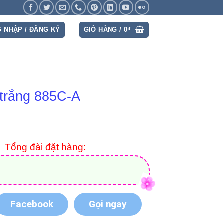
 NHẬP / ĐĂNG KÝ
GIỎ HÀNG /
0
₫
 trắng 885C-A
Tổng đài đặt hàng:
Facebook
Gọi ngay