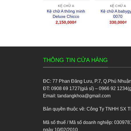
KỆ CHỮ A
KỆ CHỮ A
Kệ chữ A thông minh
Kệ chữ A babyg
Deluxe Chicco
0070
2,150,000
₫
330,000
₫
THÔNG TIN CỬA HÀNG
ĐC: 77 Phan Đăng Lưu, P.7, Q.Phú Nhuậ
ĐT: 0908 69 1727(giá sỉ) – 0966 92 1234(g
Email: tandangkhoa@gmail.com
Bản quyền thuộc về: Công Ty TNHH SX 
Mã số thuế / Mã số doanh nghiệp: 030
ngày 10/02/2010