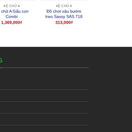
KỆ CHỮ A
KỆ CHỮ A
KỆ CHỮ A
 chữ A Gấu con
Đồ chơi xâu bướm
Kệ chữ A VBC-666
Combi
treo Sassy SAS 718
389,000
₫
1,369,000
₫
313,000
₫
G