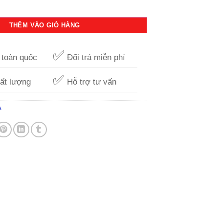
85C-A số lượng
THÊM VÀO GIỎ HÀNG
✅
toàn quốc
Đổi trả miễn phí
✅
ất lượng
Hỗ trợ tư vấn
A