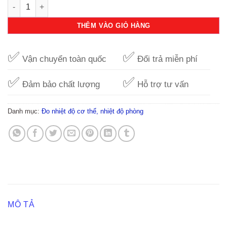
Nhiệt kế đo trán Microlife 3D FR1MF1 số lượng
THÊM VÀO GIỎ HÀNG
✅
✅
Vận chuyển toàn quốc
Đổi trả miễn phí
✅
✅
Đảm bảo chất lượng
Hỗ trợ tư vấn
Danh mục:
Đo nhiệt độ cơ thể, nhiệt độ phòng
MÔ TẢ