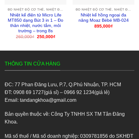
ĐO NHIỆT ĐỘ CƠ THỂ, NHIỆT ĐỘ PHÒNG
ĐO NHIỆT ĐỘ CƠ THỂ, NHIỆT ĐỘ PHÒNG
Nhiệt kế điện tử Micro Life
Nhiệt kế hồng ngoại đa
MT850 dạng Bút 3 in 1 – Đo
năng Moaz Bébé MB-024
thân nhiệt, nước tắm, môi
895,000
₫
trường – trong 8s
260,000
₫
Giá
250,000
₫
Giá
gốc
hiện
là:
tại
260,000₫.
là:
250,000₫.
THÔNG TIN CỬA HÀNG
ĐC: 77 Phan Đăng Lưu, P.7, Q.Phú Nhuận, TP. HCM
ĐT: 0908 69 1727(giá sỉ) – 0966 92 1234(giá lẻ)
Email: tandangkhoa@gmail.com
Bản quyền thuộc về: Công Ty TNHH SX TM Tân Đăng
Khoa.
Mã số thuế / Mã số doanh nghiệp: 0309781856 do SKHĐT