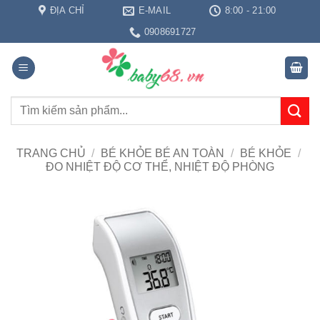
Bỏ
ĐỊA CHỈ
E-MAIL
8:00 - 21:00
qua
0908691727
nội
dung
Tìm
kiếm:
TRANG CHỦ
/
BÉ KHỎE BÉ AN TOÀN
/
BÉ KHỎE
/
ĐO NHIỆT ĐỘ CƠ THỂ, NHIỆT ĐỘ PHÒNG