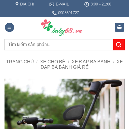
Bỏ
ĐỊA CHỈ
E-MAIL
8:00 - 21:00
qua
0908691727
nội
dung
Tìm
kiếm:
TRANG CHỦ
/
XE CHO BÉ
/
XE ĐẠP BA BÁNH
/
XE
ĐẠP BA BÁNH GIÁ RẺ