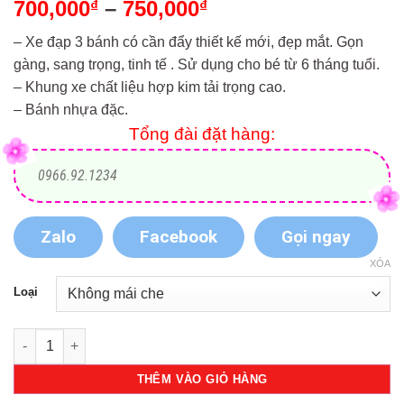
700,000
–
750,000
Khoảng
₫
₫
giá:
– Xe đạp 3 bánh có cần đẩy thiết kế mới, đẹp mắt. Gọn
từ
gàng, sang trọng, tinh tế . Sử dụng cho bé từ 6 tháng tuổi.
700,000₫
– Khung xe chất liệu hợp kim tải trọng cao.
đến
– Bánh nhựa đặc.
750,000₫
Tổng đài đặt hàng:
0966.92.1234
Zalo
Facebook
Gọi ngay
XÓA
Loại
Xe 3 bánh có cần đẩy và đai bảo vệ 306 cho bé số lượng
THÊM VÀO GIỎ HÀNG