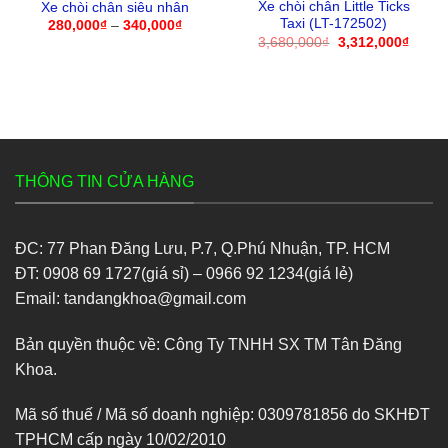
Xe chòi chân Little Ticks
Xe chòi chân siêu nhân
Taxi (LT-172502)
280,000
₫
–
340,000
₫
Khoảng
giá:
3,680,000
₫
Giá
3,312,000
₫
Giá
từ
gốc
hiện
280,000₫
là:
tại
đến
3,680,000₫.
là:
340,000₫
3,312
THÔNG TIN CỬA HÀNG
ĐC: 77 Phan Đăng Lưu, P.7, Q.Phú Nhuận, TP. HCM
ĐT: 0908 69 1727(giá sỉ) – 0966 92 1234(giá lẻ)
Email: tandangkhoa@gmail.com
Bản quyền thuộc về: Công Ty TNHH SX TM Tân Đăng
Khoa.
Mã số thuế / Mã số doanh nghiệp: 0309781856 do SKHĐT
TPHCM cấp ngày 10/02/2010