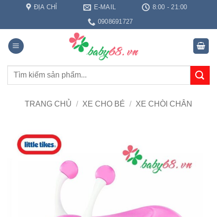
Bỏ
ĐỊA CHỈ
E-MAIL
8:00 - 21:00
qua
0908691727
nội
dung
Tìm
kiếm:
TRANG CHỦ
/
XE CHO BÉ
/
XE CHÒI CHÂN