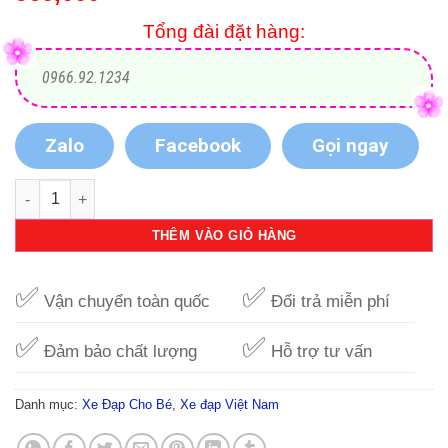
Tổng đài đặt hàng:
0966.92.1234
Zalo
Facebook
Gọi ngay
Xe đạp 16 inch bánh căm 2 màu (cam đen) con chuột M1018-X
THÊM VÀO GIỎ HÀNG
✅
✅
Vận chuyển toàn quốc
Đổi trả miễn phí
✅
✅
Đảm bảo chất lượng
Hỗ trợ tư vấn
Danh mục:
Xe Đạp Cho Bé
,
Xe đạp Việt Nam