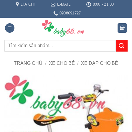
Bỏ
ĐỊA CHỈ
E-MAIL
8:00 - 21:00
qua
0908691727
nội
dung
Tìm
kiếm:
TRANG CHỦ
/
XE CHO BÉ
/
XE ĐẠP CHO BÉ