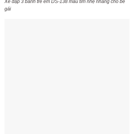
Xe đạp 3 bánh trẻ em DS-138 màu tím nhẹ nhàng cho bé
gái