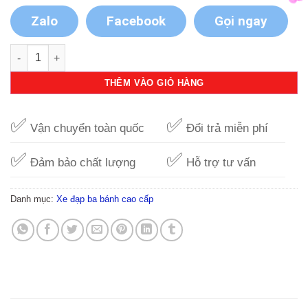
Zalo
Facebook
Gọi ngay
Xe đạp 3 bánh trẻ em DS-138 số lượng
THÊM VÀO GIỎ HÀNG
✅
✅
Vận chuyển toàn quốc
Đổi trả miễn phí
✅
✅
Đảm bảo chất lượng
Hỗ trợ tư vấn
Danh mục:
Xe đạp ba bánh cao cấp