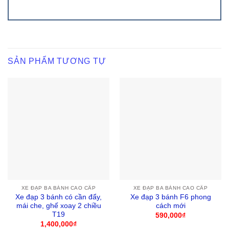
SẢN PHẨM TƯƠNG TỰ
XE ĐẠP BA BÁNH CAO CẤP
XE ĐẠP BA BÁNH CAO CẤP
Xe đạp 3 bánh có cần đẩy,
Xe đạp 3 bánh F6 phong
mái che, ghế xoay 2 chiều
cách mới
T19
590,000
₫
1,400,000
₫