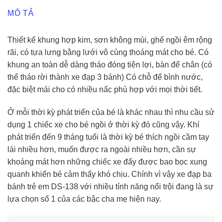
MÔ TẢ
Thiết kế khung hợp kim, sơn không mùi, ghế ngồi êm rộng
rãi, có tựa lưng bằng lưới vô cùng thoáng mát cho bé. Có
khung an toàn dễ dàng tháo đóng tiện lợi, bàn để chân (có
thể tháo rời thành xe đạp 3 bánh) Có chỗ để bình nước,
đặc biệt mái cho có nhiều nấc phù hợp với mọi thời tiết.
Ở mỗi thời kỳ phát triển của bé là khác nhau thì nhu cầu sử
dụng 1 chiếc xe cho bé ngồi ở thời kỳ đó cũng vậy. Khí
phát triển đến 9 tháng tuổi là thời kỳ bé thích ngồi cầm tay
lái nhiều hơn, muốn được ra ngoài nhiều hơn, cần sự
khoáng mát hơn những chiếc xe đẩy được bao bọc xung
quanh khiến bé cảm thấy khó chịu. Chính vì vậy xe đạp ba
bánh trẻ em DS-138 với nhiều tính năng nổi trội đang là sự
lựa chọn số 1 của các bậc cha mẹ hiện nay.