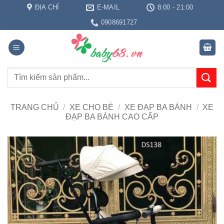
Bỏ
ĐỊA CHỈ
E-MAIL
8:00 - 21:00
qua
0908691727
nội
dung
Tìm
kiếm:
TRANG CHỦ
/
XE CHO BÉ
/
XE ĐẠP BA BÁNH
/
XE
ĐẠP BA BÁNH CAO CẤP