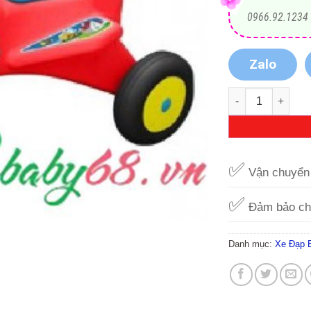
0966.92.1234
Zalo
Xe đạp ba bánh 
✅
Vận chuyển 
✅
Đảm bảo ch
Danh mục:
Xe Đạp 