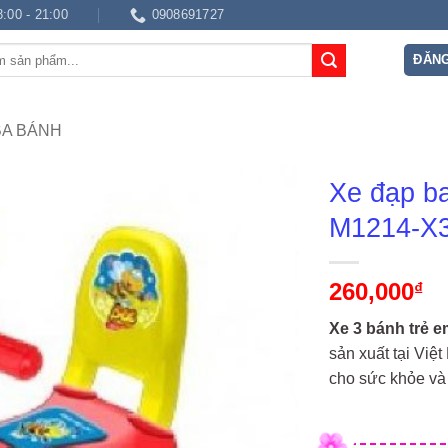
8:00 - 21:00
0908691727
ĐĂNG
BA BÁNH
Xe đạp ba
M1214-X
260,000
₫
Xe 3 bánh trẻ 
sản xuất tại Việ
cho sức khỏe và