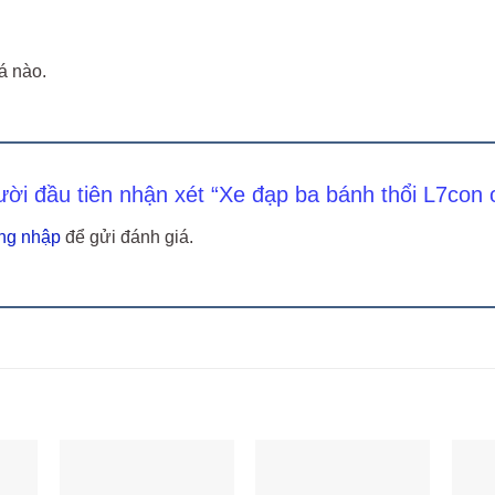
á nào.
ười đầu tiên nhận xét “Xe đạp ba bánh thổi L7co
ng nhập
để gửi đánh giá.