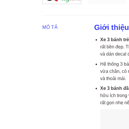
Giới thiệ
MÔ TẢ
Xe 3 bánh tr
rất bền đẹp. 
và dán decal 
Hệ thống 3 bá
vừa chân, có m
và thoải mái.
Xe 3 bánh đ
hữu ích trong 
rất gọn nhẹ n