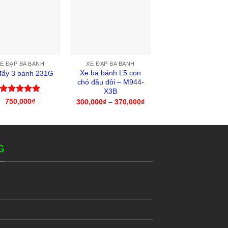
HẾT HÀNG
E ĐẠP BA BÁNH
XE ĐẠP BA BÁNH
XE ĐẠP BA BÁNH
Xe ba bánh L5 con
Xe đạp ba bánh Lit
đẩy 3 bánh 231G
chó đầu đôi – M944-
tikes – LT-478300
X3B
2,600,000
₫
Được xếp
750,000
₫
300,000
₫
–
370,000
₫
Khoảng
hạng
5
5
giá:
từ
sao
300,000₫
đến
370,000₫
G