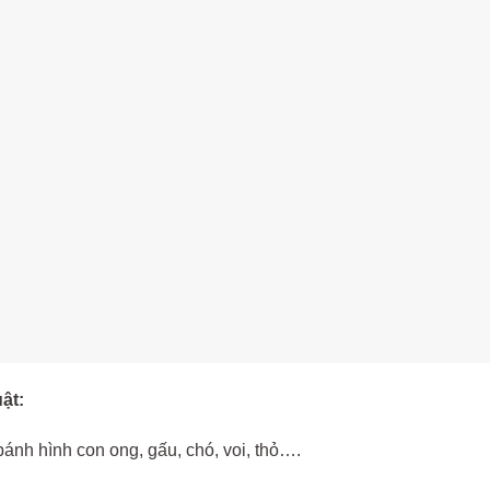
ật:
bánh hình con ong, gấu, chó, voi, thỏ….