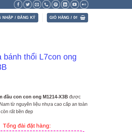
 NHẬP / ĐĂNG KÝ
GIỎ HÀNG /
0
₫
 bánh thổi L7con ong
3B
em đầu con con ong M1214-X3B
được
t Nam từ nguyên liệu nhựa cao cấp an toàn
 còn rất bền đẹp
Tổng đài đặt hàng: