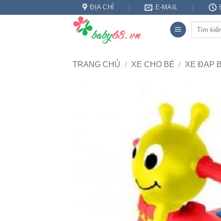
Bỏ
ĐỊA CHỈ
E-MAIL
qua
Tìm
nội
kiếm:
dung
TRANG CHỦ
/
XE CHO BÉ
/
XE ĐẠP 