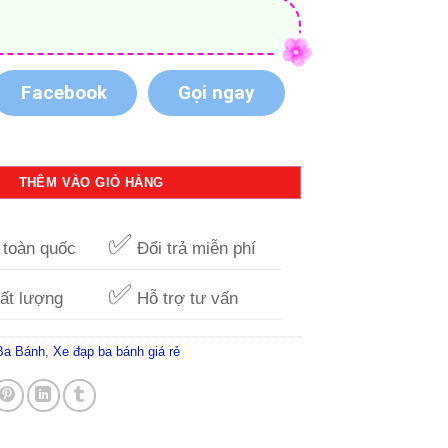
Facebook
Gọi ngay
thổi L7con ong M1214-X3B số lượng
THÊM VÀO GIỎ HÀNG
✅
toàn quốc
Đổi trả miễn phí
✅
ất lượng
Hỗ trợ tư vấn
Ba Bánh
,
Xe đạp ba bánh giá rẻ