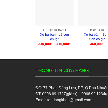
XE ĐẠP BA BÁNH
XE ĐẠP BA BÁN
Xe ba bánh L8 con
Xe ba bánh So
chuột
Son có giỏ
340,000
₫
–
410,000
₫
Khoảng
360,000
₫
giá:
từ
340,000₫
đến
410,000₫
THÔNG TIN CỬA HÀNG
ĐC: 77 Phan Đăng Lưu, P.7, Q.Phú Nhuậ
ĐT: 0908 69 1727(giá sỉ) – 0966 92 1234(g
Email: tandangkhoa@gmail.com