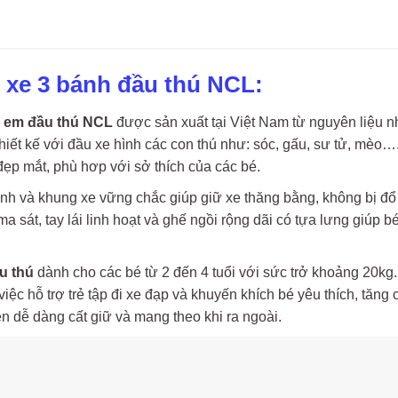
u xe 3 bánh đầu thú NCL:
ẻ em đầu thú NCL
được sản xuất tại Việt Nam từ nguyên liệu 
Thiết kế với đầu xe hình các con thú như: sóc, gấu, sư tử, mè
đẹp mắt, phù hơp với sở thích của các bé.
nh và khung xe vững chắc giúp giữ xe thăng bằng, không bị đổ 
a sát, tay lái linh hoạt và ghế ngồi rộng dãi có tựa lưng giúp b
ầu thú
dành cho các bé từ 2 đến 4 tuổi với sức trở khoảng 20kg
việc hỗ trợ trẻ tập đi xe đạp và khuyến khích bé yêu thích, tăn
ên dễ dàng cất giữ và mang theo khi ra ngoài.