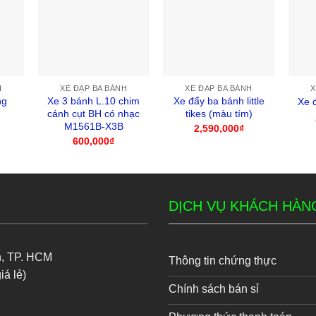
H
XE ĐẠP BA BÁNH
XE ĐẠP BA BÁNH
X
ng
Xe 3 bánh L.10 chim
Xe đẩy ba bánh little
Xe 
cánh cụt BH có nhạc
tikes (màu tím)
M1561B-X3B
2,590,000
₫
600,000
₫
DỊCH VỤ KHÁCH HÀN
n, TP. HCM
Thông tin chứng thực
iá lẻ)
Chính sách bán sỉ