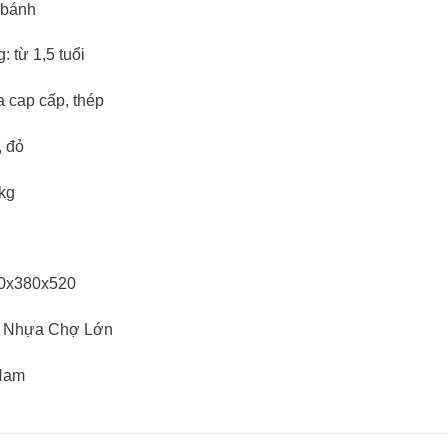
 bánh
: từ 1,5 tuổi
a cap cấp, thép
, đỏ
kg
60x380x520
t: Nhựa Chợ Lớn
 Nam