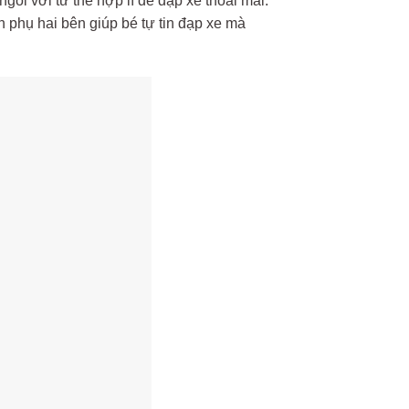
ngồi với tư thế hợp lí để đạp xe thoải mái.
 phụ hai bên giúp bé tự tin đạp xe mà