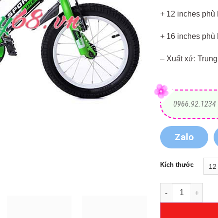
+ 12 inches phù 
+ 16 inches phù 
– Xuất xứ: Trun
0966.92.1234
Zalo
Kích thước
Xe đạp trẻ em Sp