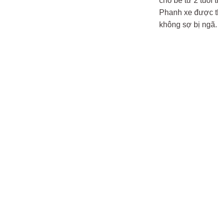
cho bé từ 2 tuổi 
Phanh xe được th
không sợ bị ngã.