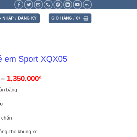
 NHẬP / ĐĂNG KÝ
GIỎ HÀNG /
0
₫
rẻ em Sport XQX05
–
1,350,000
Khoảng
₫
giá:
cân bằng
từ
1,050,000₫
ao
đến
1,350,000₫
 chắn
háng cho khung xe