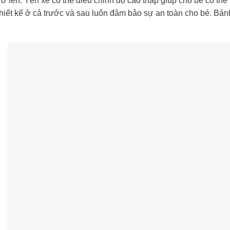
trở lên. Yên xe có thể điều chỉnh độ cao thấp giúp cho bé có thể 
iết kế ở cả trước và sau luôn đảm bảo sự an toàn cho bé. Bánh