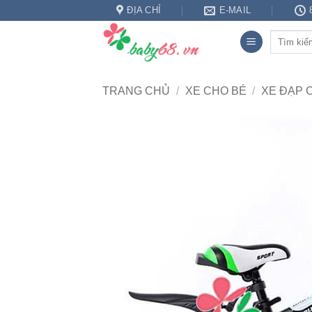
Bỏ
ĐỊA CHỈ
E-MAIL
qua
Tìm
nội
kiếm:
dung
TRANG CHỦ
/
XE CHO BÉ
/
XE ĐẠP 