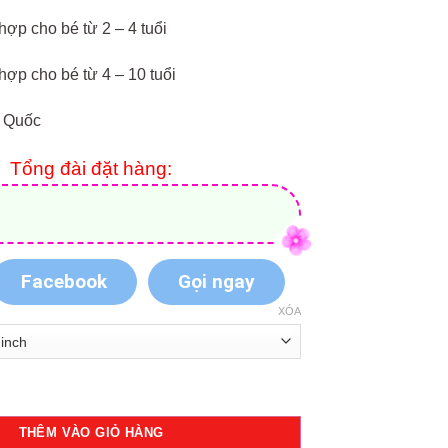
hợp cho bé từ 2 – 4 tuổi
hợp cho bé từ 4 – 10 tuổi
g Quốc
Tổng đài đặt hàng:
Facebook
Gọi ngay
XÓA
ort XQX05 số lượng
THÊM VÀO GIỎ HÀNG