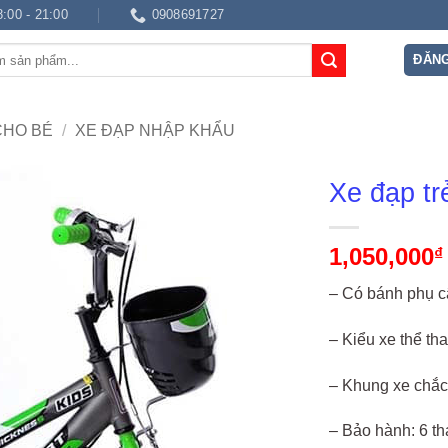
8:00 - 21:00
0908691727
ĐĂNG
CHO BÉ
/
XE ĐẠP NHẬP KHẨU
Xe đạp t
1,050,000
₫
– Có bánh phụ 
– Kiểu xe thể th
– Khung xe chắc
– Bảo hành: 6 t