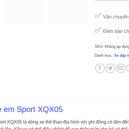
✅
Vận chuyển 
✅
Đảm bảo ch
SKU:
Không áp dụn
Danh mục:
Xe đạp 
rẻ em Sport XQX05
ort XQX05 là dòng xe thể thao địa hình với ghi đông có tấm đệ