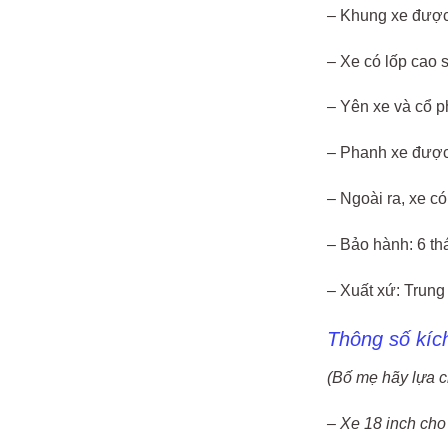
– Khung xe được 
– Xe có lốp cao 
– Yên xe và cổ ph
– Phanh xe được 
– Ngoài ra, xe có
– Bảo hành: 6 th
– Xuất xứ: Trun
Thông số kíc
(Bố mẹ hãy lựa c
– Xe 18 inch cho 