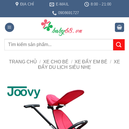
Bỏ
ĐỊA CHỈ
E-MAIL
8:00 - 21:00
qua
0908691727
nội
dung
Tìm
kiếm:
TRANG CHỦ
/
XE CHO BÉ
/
XE ĐẨY EM BÉ
/
XE
ĐẨY DU LỊCH SIÊU NHẸ