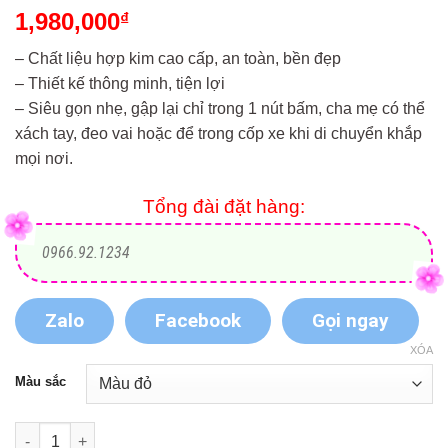
1,980,000
₫
– Chất liệu hợp kim cao cấp, an toàn, bền đẹp
– Thiết kế thông minh, tiện lợi
– Siêu gọn nhẹ, gập lại chỉ trong 1 nút bấm, cha mẹ có thể
xách tay, đeo vai hoặc để trong cốp xe khi di chuyển khắp
mọi nơi.
Tổng đài đặt hàng:
0966.92.1234
Zalo
Facebook
Gọi ngay
XÓA
Màu sắc
Xe đẩy 2 chiều cao cấp Joovy Qatta S113 nhiều màu số lượng