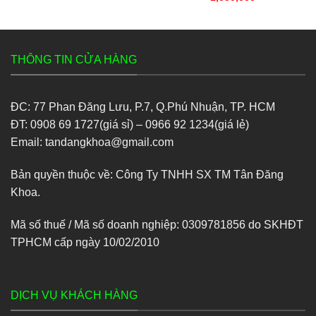
là:
tại
sao
1,800,000₫.
là:
999,000₫.
THÔNG TIN CỬA HÀNG
ĐC: 77 Phan Đăng Lưu, P.7, Q.Phú Nhuận, TP. HCM
ĐT: 0908 69 1727(giá sỉ) – 0966 92 1234(giá lẻ)
Email: tandangkhoa@gmail.com
Bản quyền thuộc về: Công Ty TNHH SX TM Tân Đăng
Khoa.
Mã số thuế / Mã số doanh nghiệp: 0309781856 do SKHĐT
TPHCM cấp ngày 10/02/2010
DỊCH VỤ KHÁCH HÀNG