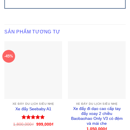
SẢN PHẨM TƯƠNG TỰ
-45%
XE ĐẨY DU LỊCH SIÊU NHẸ
XE ĐẨY DU LỊCH SIÊU NHẸ
Xe đẩy đi dạo cao cấp tay
Xe đẩy Seebaby A1
đẩy xoay 2 chiều
Baobaohao Only V3 có đệm
và mái che
Được xếp
1,800,000
₫
Giá
999,000
₫
Giá
gốc
hiện
hạng
5
5
1,050,000
₫