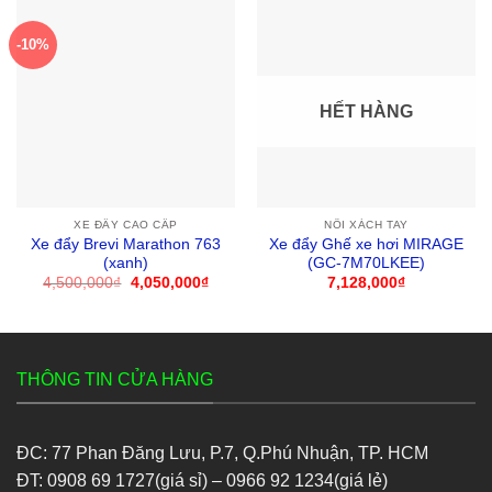
-10%
HẾT HÀNG
XE ĐẨY CAO CẤP
NÔI XÁCH TAY
Xe đẩy Brevi Marathon 763
Xe đẩy Ghế xe hơi MIRAGE
(xanh)
(GC-7M70LKEE)
4,500,000
₫
Giá
4,050,000
₫
Giá
7,128,000
₫
gốc
hiện
là:
tại
4,500,000₫.
là:
4,050,000₫.
THÔNG TIN CỬA HÀNG
ĐC: 77 Phan Đăng Lưu, P.7, Q.Phú Nhuận, TP. HCM
ĐT: 0908 69 1727(giá sỉ) – 0966 92 1234(giá lẻ)