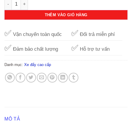
Xe đẩy Farlin BF-889B số lượng
THÊM VÀO GIỎ HÀNG
✅
✅
Vận chuyển toàn quốc
Đổi trả miễn phí
✅
✅
Đảm bảo chất lượng
Hỗ trợ tư vấn
Danh mục:
Xe đẩy cao cấp
MÔ TẢ