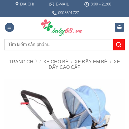
Bỏ
ĐỊA CHỈ
E-MAIL
8:00 - 21:00
qua
0908691727
nội
dung
Tìm
kiếm:
TRANG CHỦ
/
XE CHO BÉ
/
XE ĐẨY EM BÉ
/
XE
ĐẨY CAO CẤP