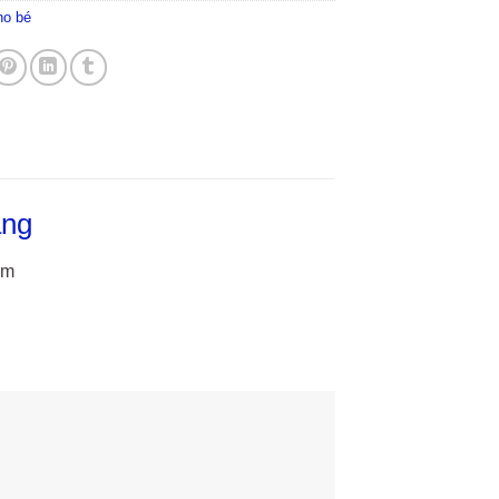
ho bé
áng
ăm