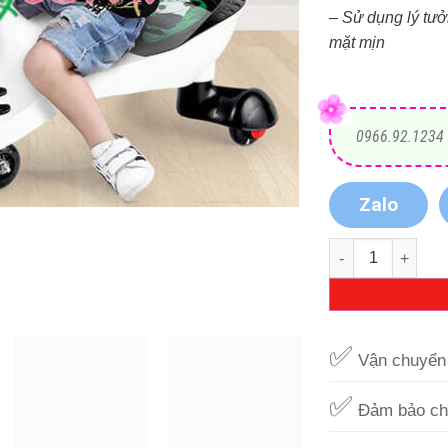
– Sử dụng lý tưở
mặt mịn
0966.92.1234
Zalo
Xe lắc gấu trúc 
✅
Vận chuyển 
✅
Đảm bảo ch