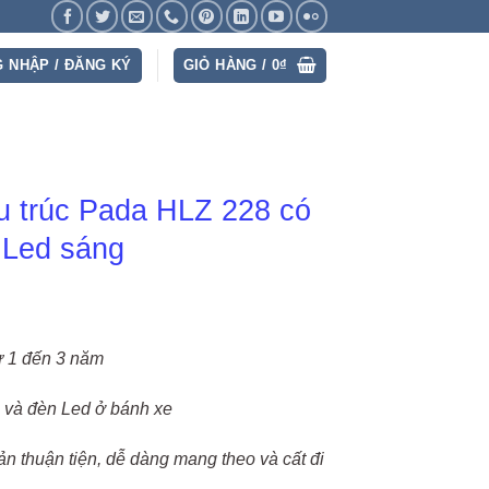
 NHẬP / ĐĂNG KÝ
GIỎ HÀNG /
0
₫
u trúc Pada HLZ 228 có
 Led sáng
ừ 1 đến 3 năm
 và đèn Led ở bánh xe
ản thuận tiện, dễ dàng mang theo và cất đi