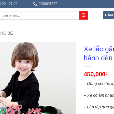
8:00 - 21:00
0908691727
ĐĂNG
CHO BÉ
Xe lắc gấ
bánh đèn
450,000
₫
– Dùng cho bé t
– Xe có âm nhạc
– Lắp ráp đơn gi