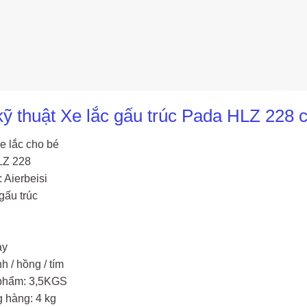
ỹ thuật Xe lắc gấu trúc Pada HLZ 228 
e lắc cho bé
LZ 228
 Aierbeisi
gấu trúc
ay
h / hồng / tím
 phẩm: 3,5KGS
 hàng: 4 kg