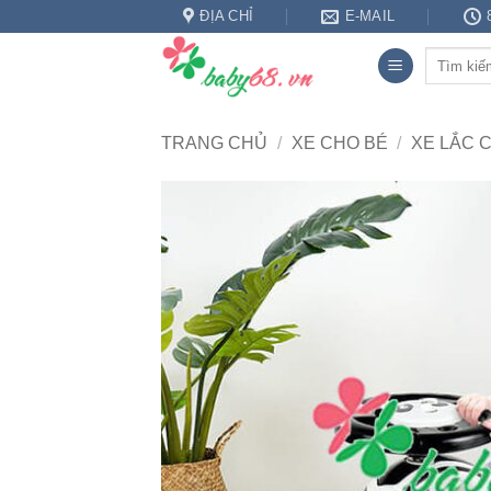
Bỏ
ĐỊA CHỈ
E-MAIL
qua
Tìm
nội
kiếm:
dung
TRANG CHỦ
/
XE CHO BÉ
/
XE LẮC 