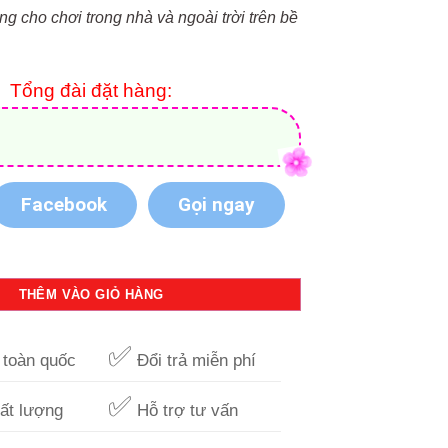
ng cho chơi trong nhà và ngoài trời trên bề
Tổng đài đặt hàng:
Facebook
Gọi ngay
Pada HLZ 228 có bánh đèn Led sáng số lượng
THÊM VÀO GIỎ HÀNG
✅
toàn quốc
Đổi trả miễn phí
✅
ất lượng
Hỗ trợ tư vấn