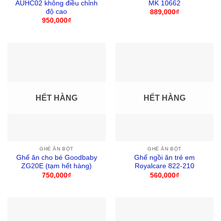
AUHC02 không điều chỉnh
MK 10662
độ cao
889,000
₫
950,000
₫
HẾT HÀNG
HẾT HÀNG
GHẾ ĂN BỘT
GHẾ ĂN BỘT
Ghế ăn cho bé Goodbaby
Ghế ngồi ăn trẻ em
ZG20E (tạm hết hàng)
Royalcare 822-210
750,000
₫
560,000
₫