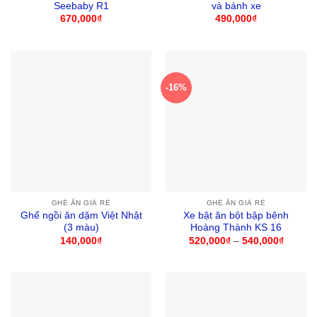
Seebaby R1
và bánh xe
670,000
₫
490,000
₫
-16%
GHẾ ĂN GIÁ RẺ
GHẾ ĂN GIÁ RẺ
Ghế ngồi ăn dặm Việt Nhật
Xe bật ăn bột bập bênh
(3 màu)
Hoàng Thành KS 16
140,000
₫
520,000
₫
–
540,000
₫
Khoản
giá:
từ
520,00
đến
540,00