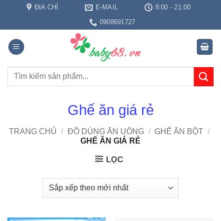
Bỏ
ĐỊA CHỈ
E-MAIL
8:00 - 21:00
qua
0908691727
nội
dung
Tìm
kiếm:
Ghế ăn giá rẻ
TRANG CHỦ
/
ĐỒ DÙNG ĂN UỐNG
/
GHẾ ĂN BỘT
/
GHẾ ĂN GIÁ RẺ
LỌC