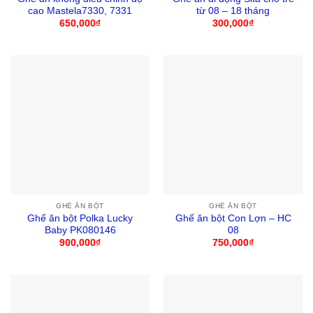
cao Mastela7330, 7331
từ 08 – 18 tháng
650,000
₫
300,000
₫
GHẾ ĂN BỘT
GHẾ ĂN BỘT
Ghế ăn bột Polka Lucky
Ghế ăn bột Con Lợn – HC
Baby PK080146
08
900,000
₫
750,000
₫