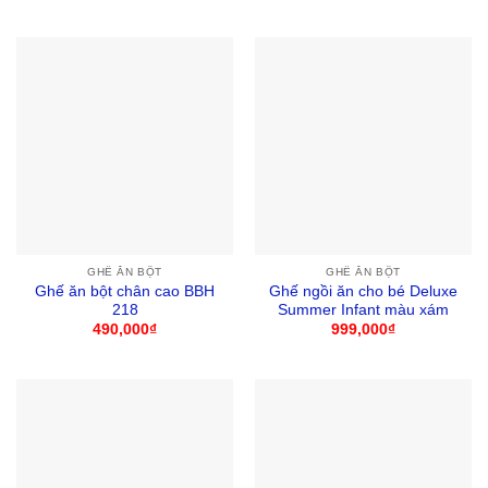
gốc
hiện
là:
tại
699,000₫.
là:
599,000
GHẾ ĂN BỘT
GHẾ ĂN BỘT
Ghế ăn bột chân cao BBH
Ghế ngồi ăn cho bé Deluxe
218
Summer Infant màu xám
490,000
₫
999,000
₫