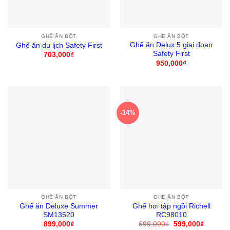
GHẾ ĂN BỘT
GHẾ ĂN BỘT
Ghế ăn Delux 5 giai đoạn
Ghế ăn du lịch Safety First
Safety First
703,000
₫
950,000
₫
-14%
GHẾ ĂN BỘT
GHẾ ĂN BỘT
Ghế ăn Deluxe Summer
Ghế hơi tập ngồi Richell
SM13520
RC98010
899,000
₫
699,000
₫
Giá
599,000
₫
Giá