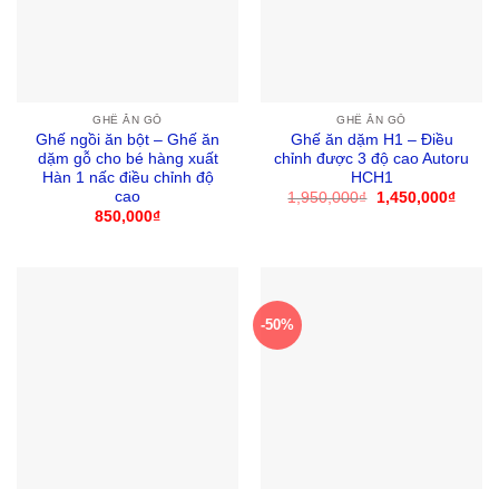
GHẾ ĂN GỖ
GHẾ ĂN GỖ
Ghế ngồi ăn bột – Ghế ăn
Ghế ăn dặm H1 – Điều
dặm gỗ cho bé hàng xuất
chỉnh được 3 độ cao Autoru
Hàn 1 nấc điều chỉnh độ
HCH1
cao
1,950,000
₫
Giá
1,450,000
₫
Giá
gốc
hiện
850,000
₫
là:
tại
1,950,000₫.
là:
1,450
-50%