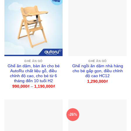
GHẾ ĂN GỖ
GHẾ ĂN GỖ
Ghế ăn dặm, bàn ăn cho bé
Ghế ngồi ăn dặm nhà hàng
AutoRu chất liệu gỗ, điều
cho bé gấp gọn, điều chỉnh
chỉnh độ cao, cho bé từ 6
độ cao HC12
tháng đến 10 tuổi H2
1,290,000
₫
990,000
₫
–
1,190,000
₫
Khoảng
giá:
từ
990,000₫
đến
1,190,000₫
-26%