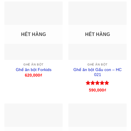
HẾT HÀNG
HẾT HÀNG
GHẾ ĂN BỘT
GHẾ ĂN BỘT
Ghế ăn bột Gấu con – HC
Ghế ăn bột Forkids
021
620,000
₫
Được xếp
590,000
₫
hạng
5
5
sao