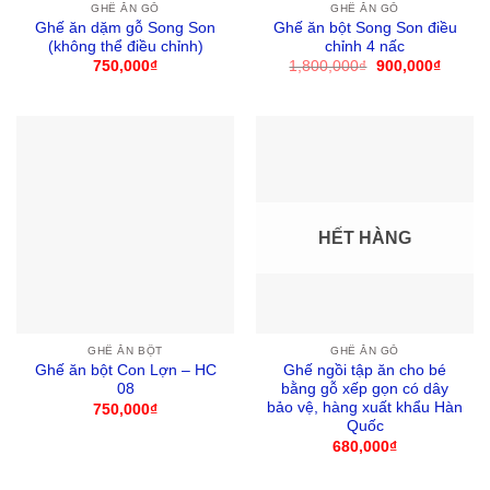
GHẾ ĂN GỖ
GHẾ ĂN GỖ
Ghế ăn dặm gỗ Song Son
Ghế ăn bột Song Son điều
(không thể điều chỉnh)
chỉnh 4 nấc
750,000
₫
1,800,000
₫
Giá
900,000
₫
Giá
gốc
hiện
là:
tại
1,800,000₫.
là:
900,00
HẾT HÀNG
GHẾ ĂN BỘT
GHẾ ĂN GỖ
Ghế ăn bột Con Lợn – HC
Ghế ngồi tập ăn cho bé
08
bằng gỗ xếp gọn có dây
bảo vệ, hàng xuất khẩu Hàn
750,000
₫
Quốc
680,000
₫