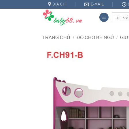
Bỏ
ĐỊA CHỈ
E-MAIL
qua
Tìm
nội
kiếm:
dung
TRANG CHỦ
/
ĐỒ CHO BÉ NGỦ
/
GIƯ