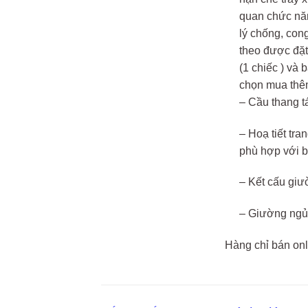
quan chức nă
lý chống, con
theo được đặt
(1 chiếc ) và 
chọn mua thê
– Cầu thang tá
– Hoạ tiết tra
phù hợp với bé
– Kết cấu giư
– Giường ngủ 
Hàng chỉ bán on