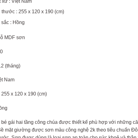
 xứ : Việt Nam
 thước : 255 x 120 x 190 (cm)
sắc : Hồng
 Gỗ MDF sơn
10
12 (tháng)
iệt Nam
: 255 x 120 x 190 (cm)
ồng
bé gái hai tầng công chúa được thiết kế phù hợp với những că
Bề mặt giường được sơn màu công nghệ 2k theo tiêu chuẩn Đô
xước. Sơn được dùng là loại sơn an toàn cho sức khoẻ và thân 