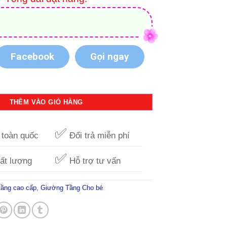
Facebook
Gọi ngay
ong 1 Hello Kitty GT10 số lượng
THÊM VÀO GIỎ HÀNG
✅
toàn quốc
Đổi trả miễn phí
✅
ất lượng
Hỗ trợ tư vấn
tầng cao cấp
,
Giường Tầng Cho bé