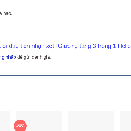
á nào.
ười đầu tiên nhận xét “Giường tầng 3 trong 1 Hell
ng nhập
để gửi đánh giá.
-28%