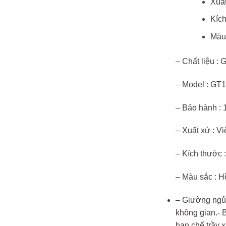
Xuất
Kích
Màu 
– Chất liệu :
– Model : GT
– Bảo hành : 
– Xuất xứ : V
– Kích thước 
– Màu sắc : H
– Giường ngủ 
không gian.- 
hạn chế trầy 