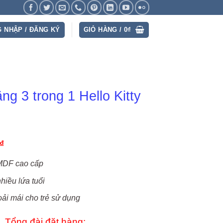
 NHẬP / ĐĂNG KÝ
GIỎ HÀNG /
0
₫
ng 3 trong 1 Hello Kitty
₫
 MDF cao cấp
hiều lứa tuổi
oải mái cho trẻ sử dụng
Tổng đài đặt hàng: