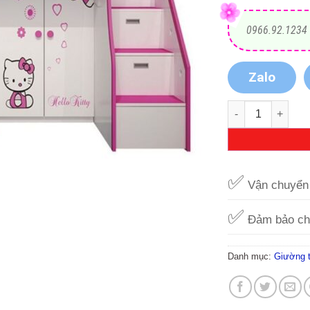
0966.92.1234
Zalo
Giường tầng 3 tr
✅
Vận chuyển 
✅
Đảm bảo ch
Danh mục:
Giường 