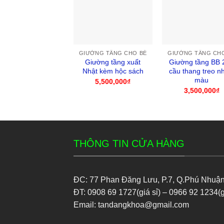
GIƯỜNG TẦNG CHO BÉ
GIƯỜNG TẦNG CH
Giường tầng xuất
Giường tầng BB 
Nhật kèm hộc sách
cầu thang treo n
màu
5,500,000
₫
3,500,000
₫
THÔNG TIN CỬA HÀNG
ĐC: 77 Phan Đăng Lưu, P.7, Q.Phú Nhuậ
ĐT: 0908 69 1727(giá sỉ) – 0966 92 1234(g
Email: tandangkhoa@gmail.com