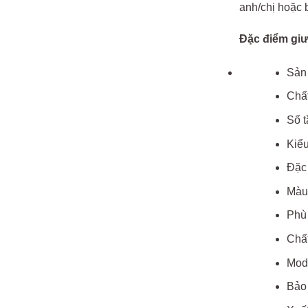
anh/chị hoặc 
Đặc điểm giư
Sản 
Chất
Số t
Kiểu
Đặc 
Màu 
Phù 
Chất
Mod
Bảo 