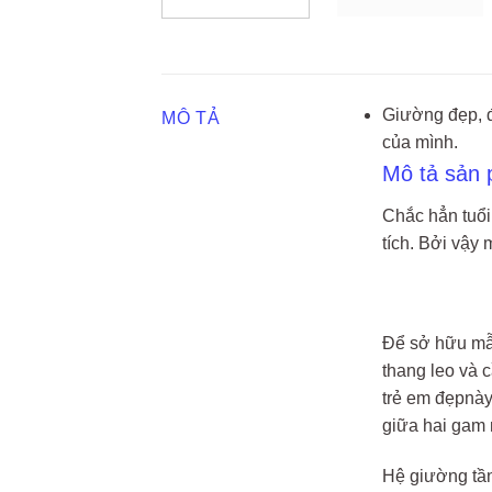
Giường đẹp, đ
MÔ TẢ
của mình.
Mô tả sản
Chắc hẳn tuổi
tích. Bởi vậy
Để sở hữu mẫu
thang leo và 
trẻ em đẹpnày
giữa hai gam 
Hệ giường tần