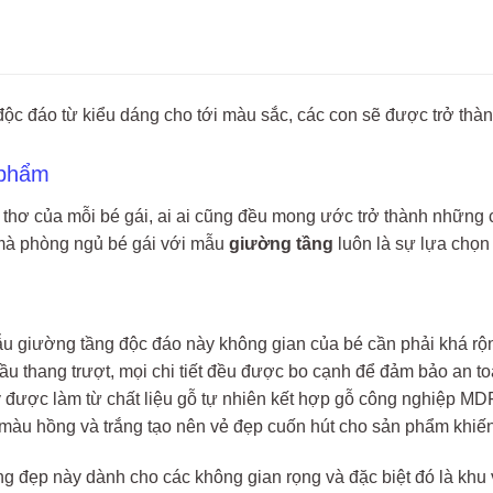
ộc đáo từ kiểu dáng cho tới màu sắc, các con sẽ được trở thàn
 phẩm
 thơ của mỗi bé gái, ai ai cũng đều mong ước trở thành những 
 mà phòng ngủ bé gái với mẫu
giường tầng
luôn là sự lựa chọn 
 giường tầng độc đáo này không gian của bé cần phải khá rộ
cầu thang trượt, mọi chi tiết đều được bo cạnh để đảm bảo an t
 được làm từ chất liệu gỗ tự nhiên kết hợp gỗ công nghiệp MD
màu hồng và trắng tạo nên vẻ đẹp cuốn hút cho sản phẩm khiến 
g đẹp này dành cho các không gian rọng và đặc biệt đó là khu 