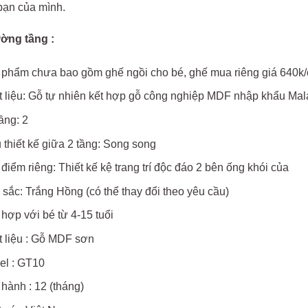
bạn của mình.
ờng tầng :
phẩm chưa bao gồm ghế ngồi cho bé, ghế mua riêng giá 640k/c
 liệu: Gỗ tự nhiên kết hợp gỗ công nghiệp MDF nhập khẩu Mal
ầng: 2
 thiết kế giữa 2 tầng: Song song
điểm riêng: Thiết kế kệ trang trí độc đáo 2 bên ống khói của
sắc: Trắng Hồng (có thể thay đổi theo yêu cầu)
hợp với bé từ 4-15 tuổi
 liệu : Gỗ MDF sơn
el : GT10
hành : 12 (tháng)