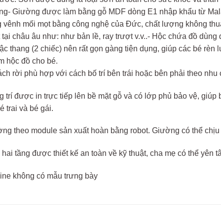
ng- Giường được làm bằng gỗ MDF dòng E1 nhập khẩu từ Mala
g vênh mối mọt bằng công nghệ của Đức, chất lượng không thu
 tại châu âu như: như bản lề, ray trượt v.v..- Hộc chứa đồ dù
bậc thang (2 chiếc) nên rất gọn gàng tiện dụng, giúp các bé rèn
m hộc đồ cho bé.
ch rời phù hợp với cách bố trí bên trái hoặc bên phải theo nhu 
ng trí được in trực tiếp lên bề mặt gỗ và có lớp phủ bảo vệ, giúp
 trai và bé gái.
ờng theo module sản xuất hoàn bằng robot. Giường có thể chịu đ
hai tầng được thiết kế an toàn về kỹ thuật, cha mẹ có thể yên t
line không có mẫu trưng bày