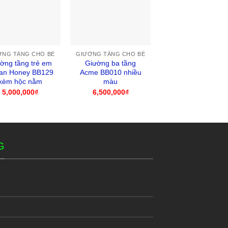
ỜNG TẦNG CHO BÉ
GIƯỜNG TẦNG CHO BÉ
GIƯỜNG TẦNG CHO 
ờng tầng trẻ em
Giường ba tầng
Nệm giường tầng g
an Honey BB129
Acme BB010 nhiều
rẻ KT 139x195x10
kèm hộc nằm
màu
950,000
₫
5,000,000
₫
6,500,000
₫
G