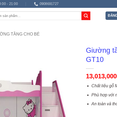
8:00 - 21:00
0908691727
ĐĂNG
ỜNG TẦNG CHO BÉ
Giường tầ
GT10
13,013,000
Chất liệu gỗ
Phù hợp với n
An toàn và th