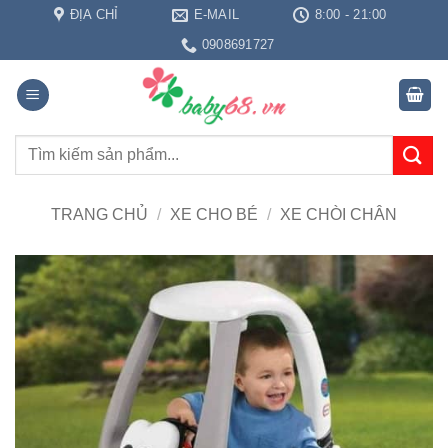
Bỏ
ĐỊA CHỈ
E-MAIL
8:00 - 21:00
qua
0908691727
nội
dung
Tìm
kiếm:
TRANG CHỦ
/
XE CHO BÉ
/
XE CHÒI CHÂN