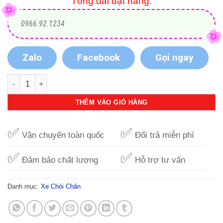
Tổng đài đặt hàng:
0966.92.1234
Zalo
Facebook
Gọi ngay
Xe chòi chân Little Tick cho bé trai Police LT615795 số lượng
THÊM VÀO GIỎ HÀNG
✅
✅
Vận chuyển toàn quốc
Đổi trả miễn phí
✅
✅
Đảm bảo chất lượng
Hỗ trợ tư vấn
Danh mục:
Xe Chòi Chân